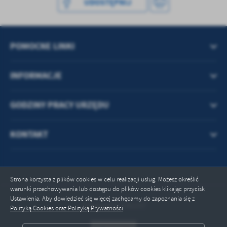
UDOSTĘPNIJ
treści w postaci wiadomości, ofert, komunikatów mediów
społecznościowych.
POMOCNE LINKI
INFORMACJE
GODZINY PRACY URZĘDU
KONTAKT
Strona korzysta z plików cookies w celu realizacji usług. Możesz określić
warunki przechowywania lub dostępu do plików cookies klikając przycisk
Ustawienia. Aby dowiedzieć się więcej zachęcamy do zapoznania się z
Odwiedzin: 140297
Polityką Cookies oraz Polityką Prywatności
.