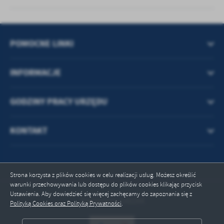
POMOCNE LINKI
INFORMACJE
GODZINY PRACY URZĘDU
KONTAKT
Strona korzysta z plików cookies w celu realizacji usług. Możesz określić
warunki przechowywania lub dostępu do plików cookies klikając przycisk
Ustawienia. Aby dowiedzieć się więcej zachęcamy do zapoznania się z
Odwiedzin: 140294
Polityką Cookies oraz Polityką Prywatności
.
ZAPISZ WYBRANE